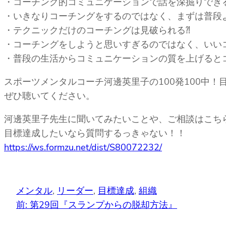
・コーチング的コミュニケーションで話を深掘りでき
・いきなりコーチングをするのではなく、まずは普段
・テクニックだけのコーチングは見破られる⁈
・コーチングをしようと思いすぎるのではなく、いい
・普段の生活からコミュニケーションの質を上げると
スポーツメンタルコーチ河邊英里子の100発100中！
ぜひ聴いてください。
河邊英里子先生に聞いてみたいことや、ご相談はこち
目標達成したいなら質問するっきゃない！！
https://ws.formzu.net/dist/S80072232/
メンタル
, 
リーダー
, 
目標達成
, 
組織
前:
第29回『スランプからの脱却方法』