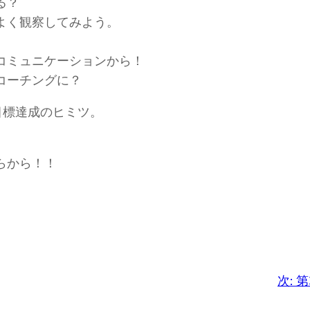
る？
よく観察してみよう。
コミュニケーションから！
コーチングに？
目標達成のヒミツ。
らから！！
次:
第