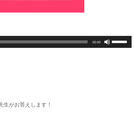
ボ
00:00
リ
ュ
ー
ム
調
節
に
先生がお答えします！
は
上
下
矢