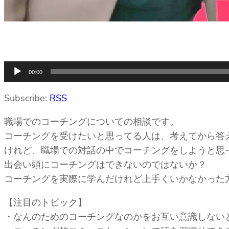
音
00:00
声
プ
Subscribe:
RSS
レ
職場でのコーチングについての相談です。
ー
コーチングを受けたいと思ってる人は、考えてから答
ヤ
けれど、職場での対話の中でコーチングをしようと思
ー
出会い頭にコーチングはできないのではないか？
コーチングを実際に学んだけれど上手くいかなかった
【注目のトピック】
・なんのためのコーチングなのかをお互い意識しない