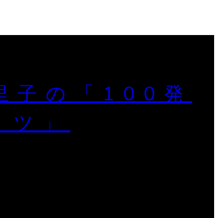
里子の「100発
ミツ」