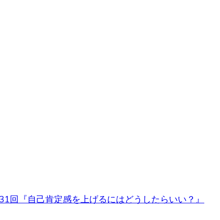
印
キ
ー
を
使
っ
て
く
だ
さ
い。
31回『自己肯定感を上げるにはどうしたらいい？』