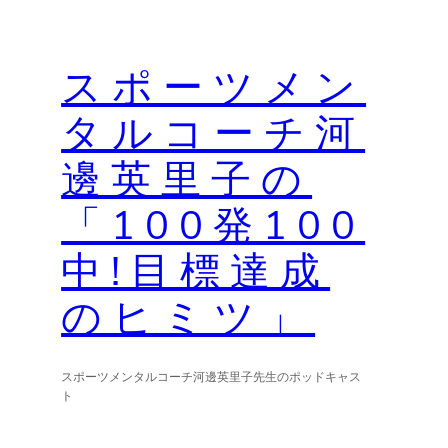
内
容
スポーツメン
を
ス
タルコーチ河
キ
ッ
邊英里子の
プ
「100発100
中!目標達成
のヒミツ」
スポーツメンタルコーチ河邊英里子先生のポッドキャス
ト