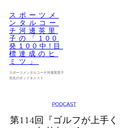
内
容
スポーツメ
ンタルコー
を
チ河邊英里
ス
子の「100
キ
発100中!目
ッ
標達成のヒ
プ
ミツ」
スポーツメンタルコーチ河邊英里子
先生のポッドキャスト
PODCAST
第114回『ゴルフが上手く