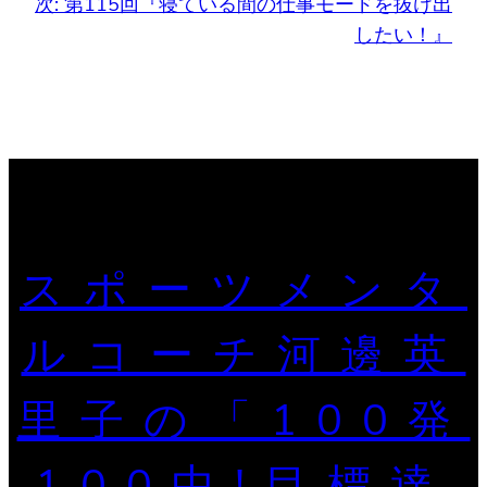
次:
第115回『寝ている間の仕事モードを抜け出
したい！』
スポーツメンタ
ルコーチ河邊英
里子の「100発
100中!目標達