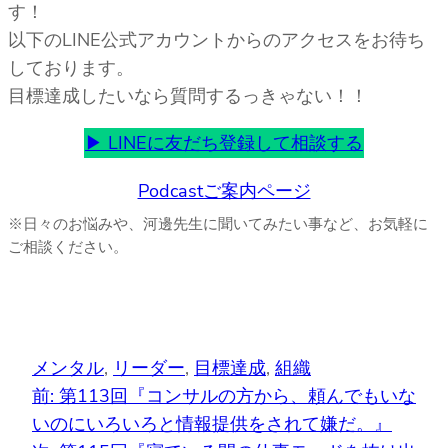
す！
以下のLINE公式アカウントからのアクセスをお待ち
しております。
目標達成したいなら質問するっきゃない！！
▶︎ LINEに友だち登録
して相談する
Podcastご案内ページ
※日々のお悩みや、河邊先生に聞いてみたい事など、お気軽に
ご相談ください。
メンタル
, 
リーダー
, 
目標達成
, 
組織
前:
第113回『コンサルの方から、頼んでもいな
いのにいろいろと情報提供をされて嫌だ。』