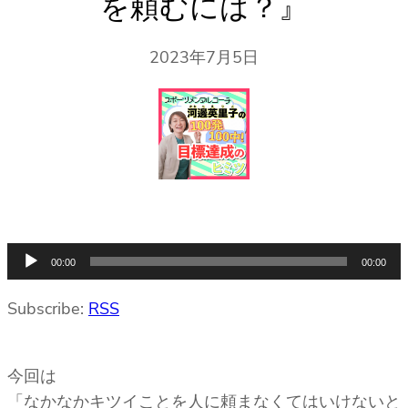
を頼むには？』
2023年7月5日
音
00:00
00:00
声
プ
Subscribe:
RSS
レ
ー
今回は
ヤ
「なかなかキツイことを人に頼まなくてはいけないと
ー