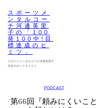
内
容
スポーツメ
ンタルコー
を
チ河邊英里
ス
子の「100
キ
発100中!目
ッ
標達成のヒ
プ
ミツ」
スポーツメンタルコーチ河邊英里子
先生のポッドキャスト
PODCAST
第66回『頼みにくいこと