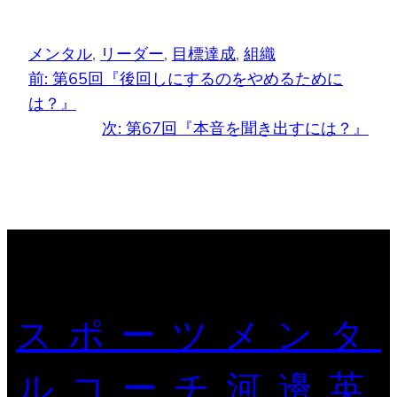
メンタル
, 
リーダー
, 
目標達成
, 
組織
前:
第65回『後回しにするのをやめるために
は？』
次:
第67回『本音を聞き出すには？』
スポーツメンタ
ルコーチ河邊英