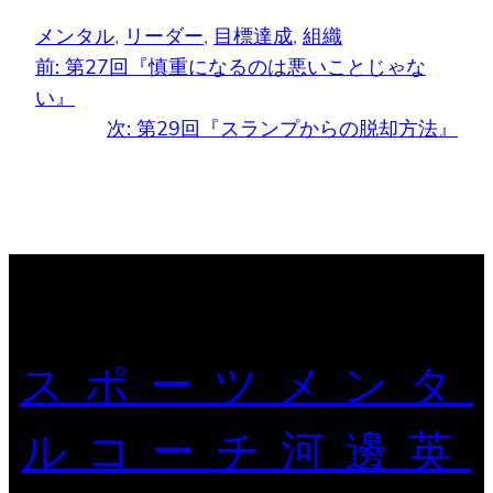
メンタル
, 
リーダー
, 
目標達成
, 
組織
前:
第27回『慎重になるのは悪いことじゃな
い』
次:
第29回『スランプからの脱却方法』
スポーツメンタ
ルコーチ河邊英