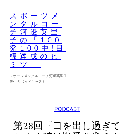
内
容
スポーツメ
ンタルコー
を
チ河邊英里
ス
子の「100
キ
発100中!目
ッ
標達成のヒ
プ
ミツ」
スポーツメンタルコーチ河邊英里子
先生のポッドキャスト
PODCAST
第28回『口を出し過ぎて