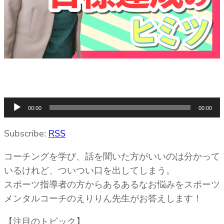
音
00:00
00:00
声
プ
Subscribe:
RSS
レ
コーチングを学び、話を聞いた方がいいのは分かって
ー
いるけれど、ついつい口を出してしまう。
ヤ
スポーツ指導者の方からあるあるなお悩みをスポーツ
ー
メンタルコーチのえりりん先生がお答えします！
【注目のトピック】